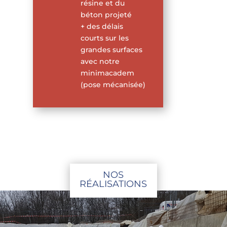
résine et du
béton projeté
+ des délais
courts sur les
grandes surfaces
avec notre
minimacadem
(pose mécanisée)
NOS
RÉALISATIONS