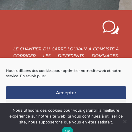
w
LE CHANTIER DU CARRÉ LOUVAIN A CONSISTÉ À
CORRIGER LES DIFFÉRENTS DOMMAGES.
QUASIMENT TOUT EN SOMME !
Nous utilisons des cookies pour optimiser notre site web et notre
LA DALLE, L’ÉTANCHÉITÉ GORGÉE D’EAU, POSÉE
service. En savoir plus :
SUR UNE COUCHE ISOLANTE… LE PARKING
POURRA ENFIN ROUVRIR VERS NOËL, CINQ ANS
Accepter
APRÈS SA FERMETURE.
YVES KIEHL, VILLE DE SARREGUEMINES
Refuser
Nous utilisons des cookies pour vous garantir la meilleure
expérience sur notre site web. Si vous continuez à utiliser ce
Préférences
site, nous supposerons que vous en êtes satisfait.
© Sorreba |
Mentions Légales
|
Politique de
OK
Confidentialité
| Site réalisé par
Cr2 Agency